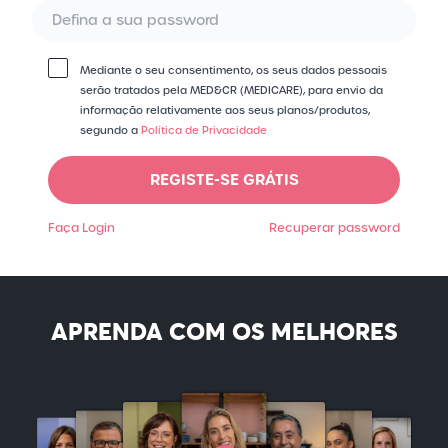
Mediante o seu consentimento, os seus dados pessoais
serão tratados pela MED&CR (MEDICARE), para envio da
informação relativamente aos seus planos/​produtos,
segundo a
Política de Privacidade
REGISTE-SE GRÁTIS
Faça Login
Recuperar password
APRENDA COM OS MELHORES