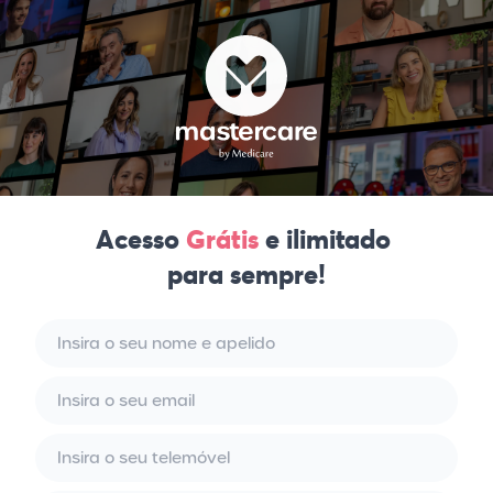
Acesso
Grátis
e ilimitado
para sempre!
Nome e apelido
Email
Telemóvel
Password