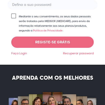
Mediante o seu consentimento, os seus dados pessoais
serão tratados pela MED&CR (MEDICARE), para envio da
informação relativamente aos seus planos/​produtos,
segundo a
Política de Privacidade
REGISTE-SE GRÁTIS
Faça Login
Recuperar password
APRENDA COM OS MELHORES