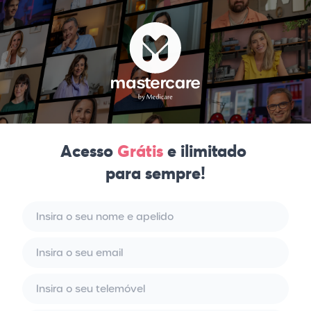
Acesso
Grátis
e ilimitado
para sempre!
Nome e apelido
Email
Telemóvel
Password