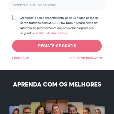
Mediante o seu consentimento, os seus dados pessoais
serão tratados pela MED&CR (MEDICARE), para envio da
informação relativamente aos seus planos/​produtos,
segundo a
Política de Privacidade
REGISTE-SE GRÁTIS
Faça Login
Recuperar password
APRENDA COM OS MELHORES