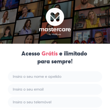
Acesso
Grátis
e ilimitado
para sempre!
Nome e apelido
Email
Telemóvel
Password