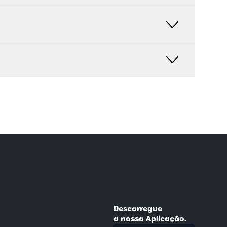
rcare. A gratuitidade do serviço é uma forma
assim a independência e imparcialidade de todos
ano. Com um investimento dedicado em
tes e as melhores práticas do mundo da saúde e
res e a estratégias de vanguarda para o cuidado
Descarregue
a nossa Aplicação.