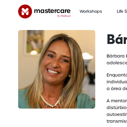
Workshops
Life 
Bá
Bárbara 
adolesce
Enquanto
individu
a área de
A mentor
distúrbi
autoesti
transmiss