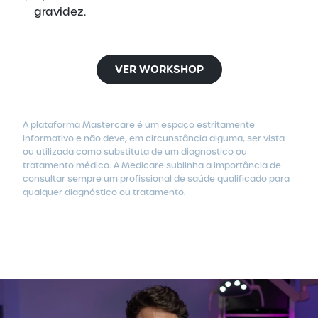
gravidez.
VER WORKSHOP
A plataforma Mastercare é um espaço estritamente
informativo e não deve, em circunstância alguma, ser vista
ou utilizada como substituta de um diagnóstico ou
tratamento médico.
A Medicare sublinha a importância de
consultar sempre um profissional de saúde qualificado para
qualquer diagnóstico ou tratamento.