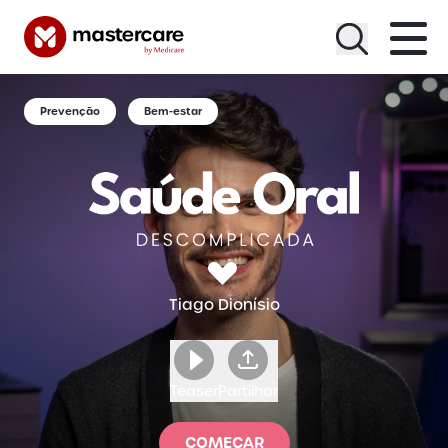
Menu
Prevenção
Bem-estar
Tiago Dionísio
Teaser
Partilhar
COMEÇAR