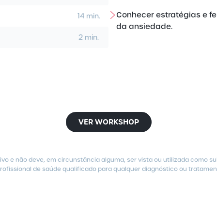
Conhecer estratégias e f
14 min.
da ansiedade.
2 min.
VER WORKSHOP
vo e não deve, em circunstância alguma, ser vista ou utilizada como s
ofissional de saúde qualificado para qualquer diagnóstico ou tratamen