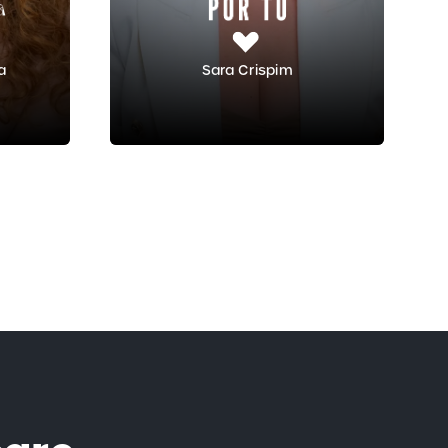
va
Sara Crispim