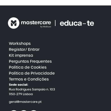
investimento dedicado em pesquisa e
desenvolvimento, a nossa equipa de profissionais
trabalha incansavelmente para trazer as
descobertas mais recentes e as melhores práticas
do mundo da saúde e do bem-estar. Este esforço
contínuo garante que os nossos utilizadores
tenham sempre acesso a recursos educativos
inovadores e a estratégias de vanguarda para o
cuidado da saúde física e mental.
Workshops
Registar/ Entrar
Kit imprensa
Perguntas Frequentes
Política de Cookies
Política de Privacidade
Termos e Condições
Sede social:
Rua Rodrigues Sampaio n. 103
1150-279 Lisboa
geral@mastercare.pt