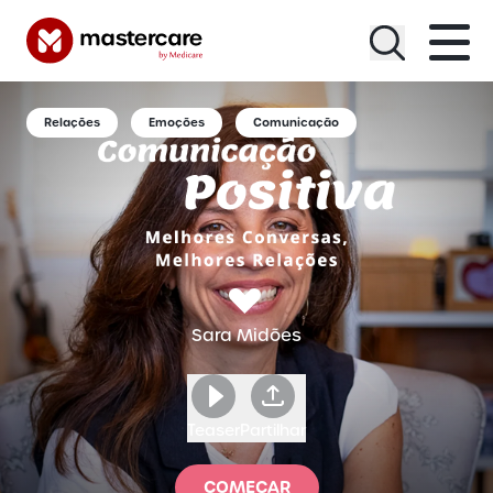
Menu
Relações
Emoções
Comunicação
Sara Midões
Teaser
Partilhar
COMEÇAR