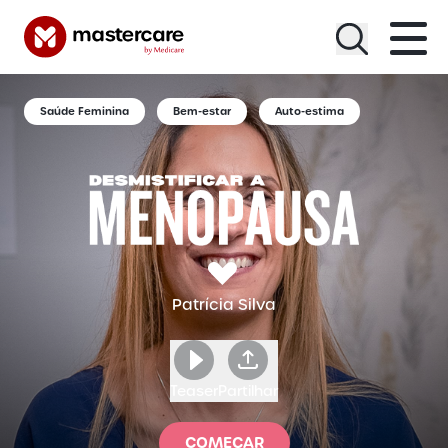
Menu
Saúde Feminina
Bem-estar
Auto-estima
Patrícia Silva
Teaser
Partilhar
COMEÇAR