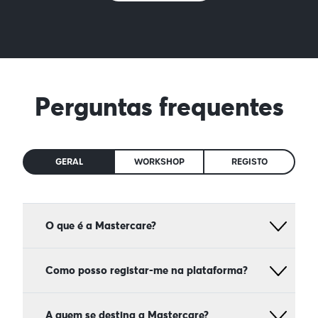
Perguntas frequentes
GERAL
WORKSHOP
REGISTO
O que é a Mastercare?
A Mastercare é uma plataforma gratuita de
educação à distância que pretende inovar nas
Como posso registar-me na plataforma?
áreas da Saúde Mental e
Wellbeing
.
Registe-se
gratuitamente
e abrace a experiência
Juntando os melhores especialistas nacionais e
Mastercare.
A quem se destina a Mastercare?
internacionais em várias áreas relacionadas com a