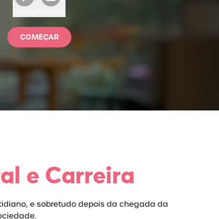
Teaser
Partilhar
COMEÇAR
al e Carreira
tidiano, e sobretudo depois da chegada da
ociedade.