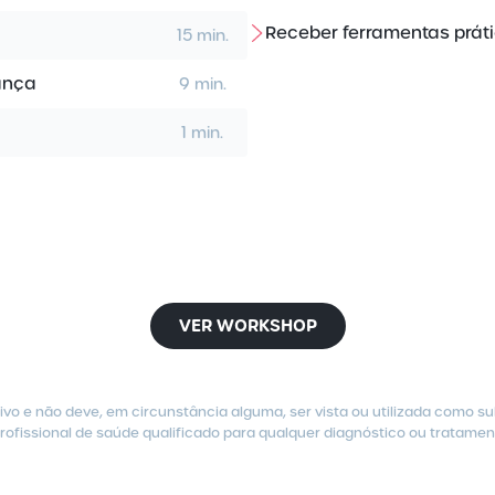
Receber ferramentas práti
15 min.
ança
9 min.
1 min.
VER WORKSHOP
vo e não deve, em circunstância alguma, ser vista ou utilizada como s
ofissional de saúde qualificado para qualquer diagnóstico ou tratamen