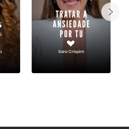
va
Sara Crispim