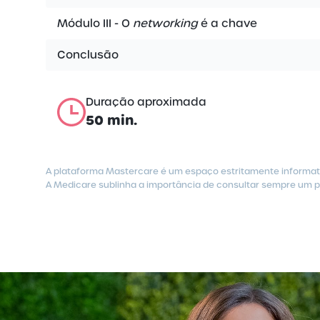
Módulo III - O
networking
é a chave
Conclusão
Duração aproximada
50 min.
A plataforma Mastercare é um espaço estritamente informati
A Medicare sublinha a importância de consultar sempre um pr