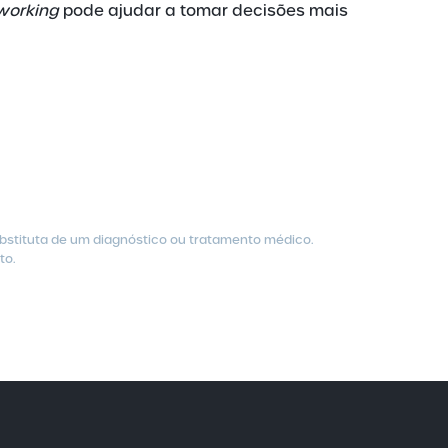
working
pode ajudar a tomar decisões mais
ubstituta de um diagnóstico ou tratamento médico.
to.