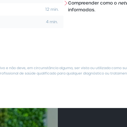
Compreender como o
net
12 min.
informadas.
4 min.
vo e não deve, em circunstância alguma, ser vista ou utilizada como s
ofissional de saúde qualificado para qualquer diagnóstico ou tratamen