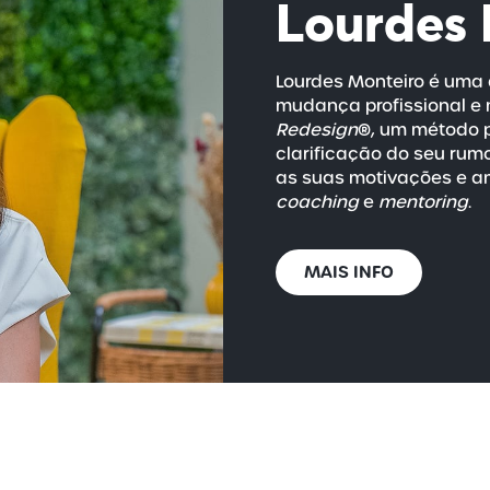
Lourdes 
Lourdes Monteiro é uma 
mudança profissional e 
Redesign
®, um método p
clarificação do seu rum
as suas motivações e am
coaching
e
mentoring
.
MAIS INFO