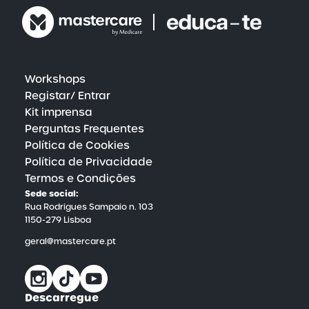
descobertas mais recentes e as melhores práticas
do mundo da saúde e do bem-estar. Este esforço
contínuo garante que os nossos utilizadores
tenham sempre acesso a recursos educativos
inovadores e a estratégias de vanguarda para o
cuidado da saúde física e mental.
Workshops
Registar/ Entrar
Kit imprensa
Perguntas Frequentes
Política de Cookies
Política de Privacidade
Termos e Condições
Sede social:
Rua Rodrigues Sampaio n. 103
1150-279 Lisboa
geral@mastercare.pt
Descarregue