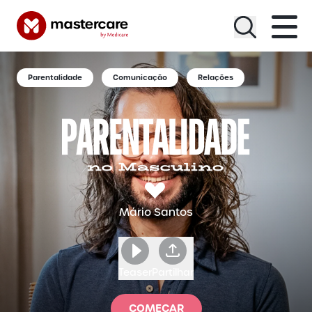
Menu
Parentalidade
Comunicação
Relações
Mário Santos
Teaser
Partilhar
COMEÇAR