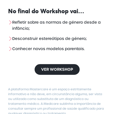
No final do
Workshop vai…
Refletir sobre as normas de género desde a
infância;
Desconstruir estereótipos de género;
Conhecer novos modelos parentais.
VER WORKSHOP
A plataforma Mastercare é um espaço estritamente
informativo e não deve, em circunstância alguma, ser vista
ou utilizada como substituta de um diagnóstico ou
tratamento médico.
A Medicare sublinha a importância de
consultar sempre um profissional de saúde qualificado para
qualquer diagnóstico ou tratamento.