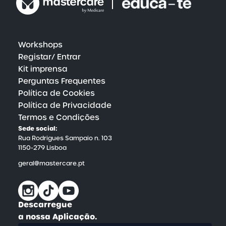
contínuo garante que os nossos utilizadores
tenham sempre acesso a recursos educativos
inovadores e a estratégias de vanguarda para o
cuidado da saúde física e mental.
Workshops
Registar/ Entrar
Kit imprensa
Perguntas Frequentes
Política de Cookies
Política de Privacidade
Termos e Condições
Sede social:
Rua Rodrigues Sampaio n. 103
1150-279 Lisboa
geral@mastercare.pt
Descarregue
a nossa Aplicação.