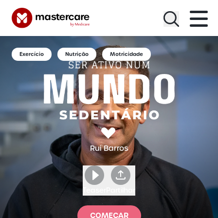
Menu
Exercício
Nutrição
Motricidade
Rui Barros
Teaser
Partilhar
COMEÇAR