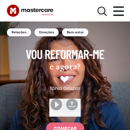
Menu
Relações
Emoções
Bem-estar
Tânia Gaspar
Teaser
Partilhar
COMEÇAR