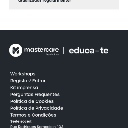
atualizados regularmente?
e imparcialidade de todos os conteúdos
disponibilizados.
Sim, na Mastercare, estamos comprometidos em
enriquecer constantemente a plataforma com
novos conteúdos ao longo do ano. Com um
investimento dedicado em pesquisa e
desenvolvimento, a nossa equipa de profissionais
trabalha incansavelmente para trazer as
descobertas mais recentes e as melhores práticas
do mundo da saúde e do bem-estar. Este esforço
contínuo garante que os nossos utilizadores
tenham sempre acesso a recursos educativos
inovadores e a estratégias de vanguarda para o
cuidado da saúde física e mental.
Workshops
Registar/ Entrar
Kit imprensa
Perguntas Frequentes
Política de Cookies
Política de Privacidade
Termos e Condições
Sede social:
Rua Rodrigues Sampaio n. 103