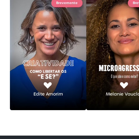
Brevemente
Br
Edite Amorim
Melanie Vaucla