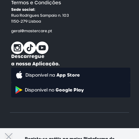
Termos e Condições
Sede social:
Rua Rodrigues Sampaio n. 103
1150-279 Lisboa
geral@mastercare.pt
Descarregue
a nossa Aplicação.
App Store
Disponível na
Google Play
Disponível no
© 2026 · Mastercare é uma marca registada da MED&CR - Serviços de
Gestão de Cartões de Saúde, Unipessoal, Lda., pessoa coletiva
Registe-se grátis na maior Plataforma de